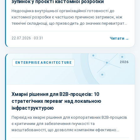
зупинок у проєкті кастомної розробки
Недооцінка внутрішньої організаційної готовності до
кастомної розробки є частішою причиною затримок, ніж
технічні складнощі, що призводить до значних перевитрат
та ризику зупинки проєкту.
22.07.2026 · 03:31
Читати →
2026
ENTERPRISE ARCHITECTURE
Хмарні рішення для B2B-процесів: 10
стратегічних переваг над локальною
інфраструктурою
Перехід на хмарні рішення для корпоративних B2B-процесів
є критичним для забезпечення гнучкості та
масштабованості, що дозволяє компаніям ефективно
реагувати на ринкові зміни та знижувати операційні ризики.