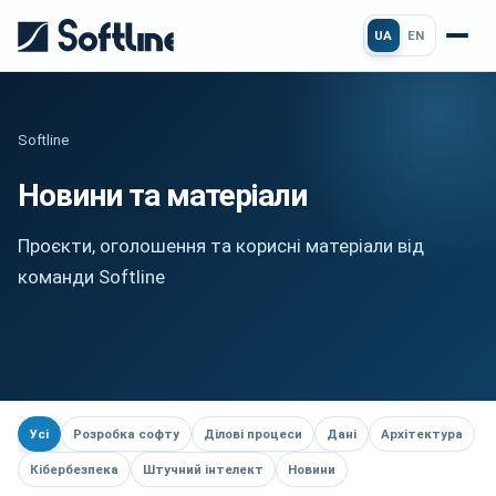
UA
EN
Softline
Новини та матеріали
Проєкти, оголошення та корисні матеріали від
команди Softline
Усі
Розробка софту
Ділові процеси
Дані
Архітектура
Кібербезпека
Штучний інтелект
Новини