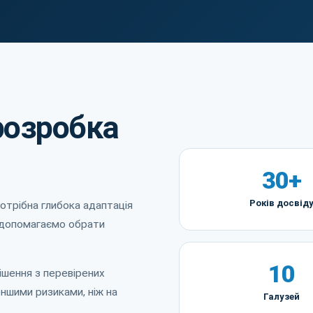
розробка
30+
Років досвід
потрібна глибока адаптація
 допомагаємо обрати
10
ішення з перевірених
еншими ризиками, ніж на
Галузей