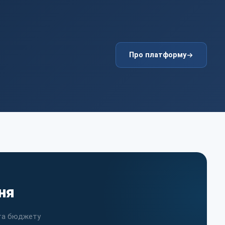
Про платформу
ня
 та бюджету