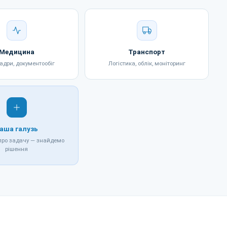
Медицина
Транспорт
кадри, документообіг
Логістика, облік, моніторинг
аша галузь
про задачу — знайдемо
рішення