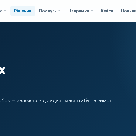
с
Рішення
Послуги
Напрямки
Кейси
Новин
х
обок — залежно від задачі, масштабу та вимог