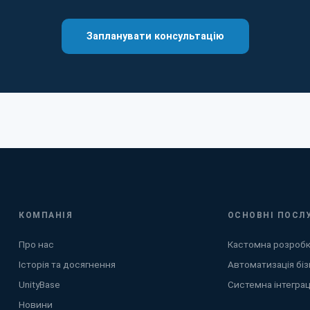
Запланувати консультацію
КОМПАНІЯ
ОСНОВНІ ПОСЛ
Про нас
Кастомна розроб
Історія та досягнення
Автоматизація біз
UnityBase
Системна інтеграц
Новини