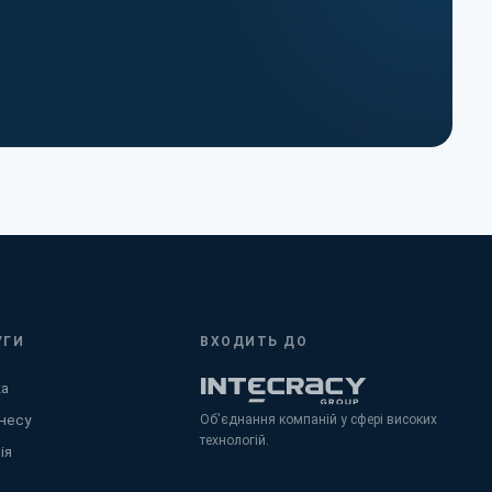
УГИ
ВХОДИТЬ ДО
ка
несу
Об'єднання компаній у сфері високих
технологій.
ія