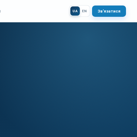
и
Зв'язатися
UA
EN