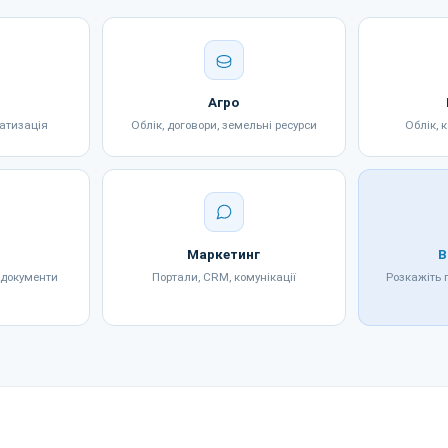
Агро
матизація
Облік, договори, земельні ресурси
Облік, 
Маркетинг
В
 документи
Портали, CRM, комунікації
Розкажіть 