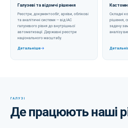
Галузеві та відомчі рішення
Кастомн
Реєстри, документообіг, архіви, облікові
Складні к
та аналітичні системи — від ІАС
рішення, 
галузевого рівня до внутрішньої
задачу зам
автоматизації. Державні реєстри
аналізу ви
національного масштабу.
Детальніше
Детальні
ГАЛУЗІ
Де працюють наші р