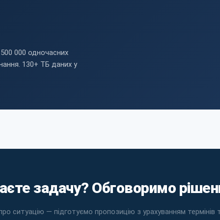
 500 000 одночасних
нання. 130+ ТБ даних у
аєте задачу? Обговоримо рішен
про ситуацію — підготуємо пропозицію з урахуванням термінів