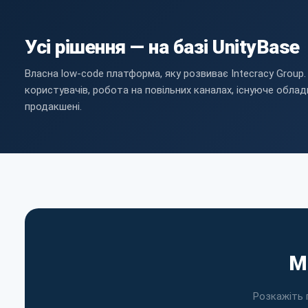
Усі рішення — на базі UnityBase
Власна low-code платформа, яку розвиває Intecracy Group.
користувачів, робота на повільних каналах, існуюче облад
продакшені.
М
Розкажіть 