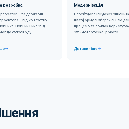
а розробка
Модернізація
орпоративні та державні
Перебудова існуючих рішень н
спроєктовані під конкретну
платформу зі збереженням дан
овника. Повний цикл: від
процесів та звичок користувач
мог до супроводу.
зупинки поточної роботи.
ше
Детальніше
ішення