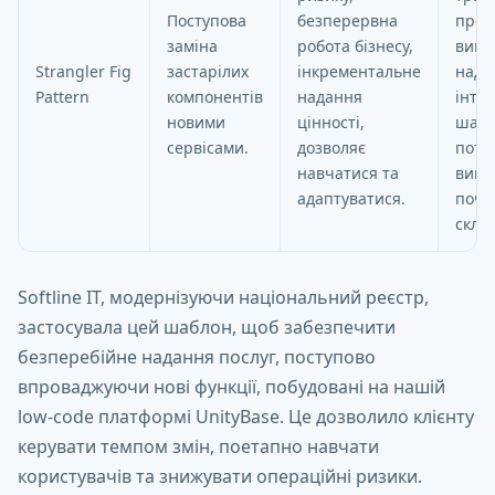
Поступова
безперервна
проєк
заміна
робота бізнесу,
вима
Strangler Fig
застарілих
інкрементальне
наді
Pattern
компонентів
надання
інте
новими
цінності,
шару
сервісами.
дозволяє
поте
навчатися та
вищ
адаптуватися.
поча
склад
Softline IT, модернізуючи національний реєстр,
застосувала цей шаблон, щоб забезпечити
безперебійне надання послуг, поступово
впроваджуючи нові функції, побудовані на нашій
low-code платформі UnityBase. Це дозволило клієнту
керувати темпом змін, поетапно навчати
користувачів та знижувати операційні ризики.