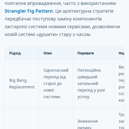
поетапне впровадження, часто з використанням
Strangler Fig Pattern
. Ця архітектурна стратегія
передбачає поступову заміну компонентів
застарілої системи новими сервісами, дозволяючи
новій системі «душити» стару з часом.
Підхід
Опис
Переваги
Недол
Висо
Одночасний
Потенційно
ризи
перехід від
швидший
Big Bang
пере
старої до
загальний
Replacement
робот
нової
перехід у разі
скла
системи.
успіху.
коор
Трив
Зниження
зага
ризику,
трив