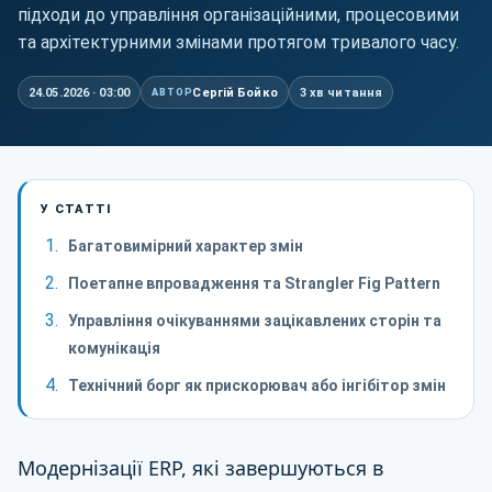
підходи до управління організаційними, процесовими
та архітектурними змінами протягом тривалого часу.
24.05.2026 · 03:00
Сергій Бойко
3 хв читання
АВТОР
У СТАТТІ
Багатовимірний характер змін
Поетапне впровадження та Strangler Fig Pattern
Управління очікуваннями зацікавлених сторін та
комунікація
Технічний борг як прискорювач або інгібітор змін
Модернізації ERP, які завершуються в