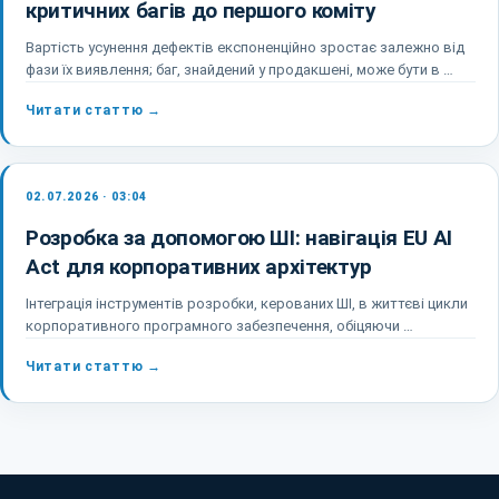
критичних багів до першого коміту
Вартість усунення дефектів експоненційно зростає залежно від
фази їх виявлення; баг, знайдений у продакшені, може бути в …
Читати статтю →
02.07.2026 · 03:04
Розробка за допомогою ШІ: навігація EU AI
Act для корпоративних архітектур
Інтеграція інструментів розробки, керованих ШІ, в життєві цикли
корпоративного програмного забезпечення, обіцяючи …
Читати статтю →