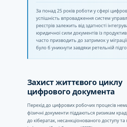
За понад 25 років роботи у сфері цифров
успішність впровадження систем управ
реєстрів залежить від здатності інтегру
юридичної сили документів із продуктив
часто призводить до затримок у міграці
було б уникнути завдяки ретельній підгот
Захист життєвого циклу
цифрового документа
Перехід до цифрових робочих процесів неми
фізичні документи піддаються ризикам крад
до кібератак, несанкціонованого доступу т