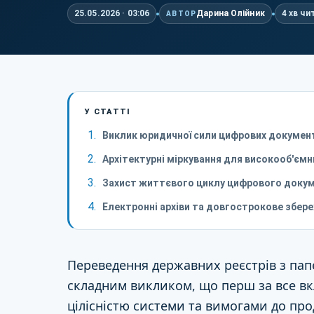
25.05.2026 · 03:06
Дарина Олійник
4 хв чи
АВТОР
У СТАТТІ
Виклик юридичної сили цифрових докумен
Архітектурні міркування для високооб'ємн
Захист життєвого циклу цифрового доку
Електронні архіви та довгострокове збер
Переведення державних реєстрів з пап
складним викликом, що перш за все в
цілісністю системи та вимогами до пр