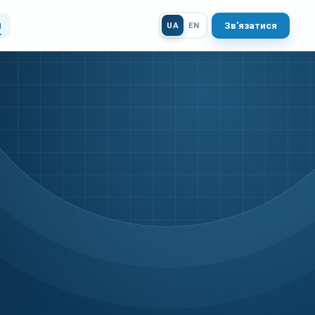
и
Зв'язатися
UA
EN