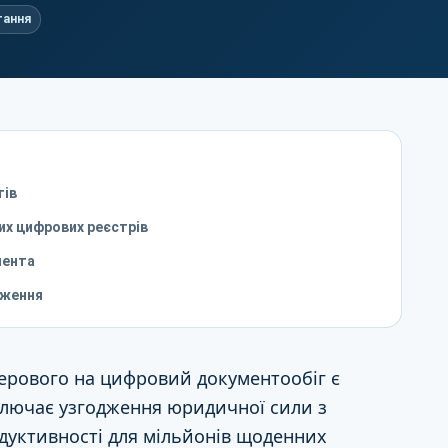
тання
тів
их цифрових реєстрів
мента
еження
ерового на цифровий документообіг є
ключає узгодження юридичної сили з
одуктивності для мільйонів щоденних