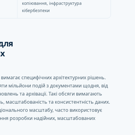
копіювання, інфраструктура
кібербезпеки
для
их
вимагає специфічних архітектурних рішень.
ти мільйони подій з документами щодня, від
влень та архівації. Такі обсяги вимагають
ть, масштабованість та консистентність даних.
національного масштабу, часто використовує
ення розробки надійних, масштабованих