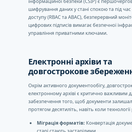
інформаційної безпеки (CSIP) є першочергов
шифрування даних у стані спокою та під час
доступу (RBAC та ABAC), безперервний моніт
цифрових підписів вимагає безпечної інфрас
управління приватними ключами.
Електронні архіви та
довгострокове збережен
Окрім активного документообігу, довгостр
електронному архіві є критично важливим д
забезпечення того, щоб документи залиша
протягом десятиліть, навіть коли технології
Міграція форматів:
Конвертація докумен
старі стають застарілими.