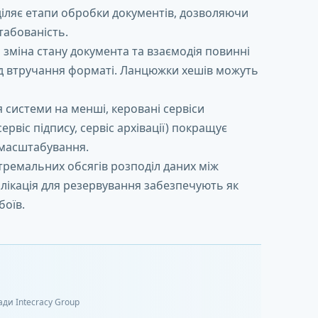
іляє етапи обробки документів, дозволяючи
табованість.
зміна стану документа та взаємодія повинні
ід втручання форматі. Ланцюжки хешів можуть
 системи на менші, керовані сервіси
ервіс підпису, сервіс архівації) покращує
 масштабування.
тремальних обсягів розподіл даних між
лікація для резервування забезпечують як
боїв.
ади Intecracy Group