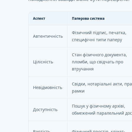
Аспект
Паперова система
Фізичний підпис, печатка,
Автентичність
специфічні типи паперу
Стан фізичного документа,
Цілісність
пломби, що свідчать про
втручання
Свідки, нотаріальні акти, пра
Невідмовність
рамки
Пошук у фізичному архіві,
Доступність
обмежений паралельний дос
Вартість
Фізичний простір, клімат-