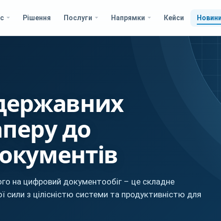
с
Рішення
Послуги
Напрямки
Кейси
Новин
 державних
аперу до
окументів
ого на цифровий документообіг – це складне
ї сили з цілісністю системи та продуктивністю для