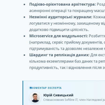
Подієво-орієнтована архітектура:
Розд
асинхронні операції та покращену масш
Незмінні аудиторські журнали:
Кожна 
логуватися у незмінному, захищеному в
додатково підвищити цілісність.
Microservice для модульності:
Розбиття
(наприклад, сервіс прийому документів, с
підтримуваність та дозволяє незалежне
Шардинг та реплікація даних:
Для екс
кількома екземплярами баз даних та реп
продуктивність, так і відновлення після з
КОМЕНТАР ЕКСПЕРТА
Юрій Сивицький
Співзасновник Softline IT, член Наглядової р