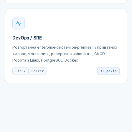
DevOps / SRE
Розгортання enterprise-систем on-premise і у приватних
хмарах, моніторинг, резервне копіювання, CI/CD.
Робота з Linux, PostgreSQL, Docker.
Linux
Docker
3+ років