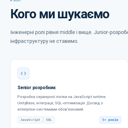
РОЛІ
Кого ми шукаємо
Інженерні ролі рівня middle і вище. Junior-розро
інфраструктуру не ставимо.
Senior розробник
Розробка серверної логіки на JavaScript runtime
UnityBase, інтеграції, SQL-оптимізація. Досвід з
enterprise-системами обов'язковий.
JavaScript
SQL
5+ років