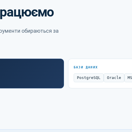
 працюємо
струменти обираються за
БАЗИ ДАНИХ
PostgreSQL
Oracle
M