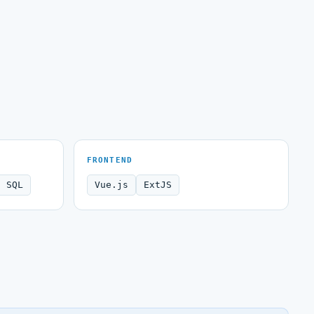
FRONTEND
S SQL
Vue.js
ExtJS