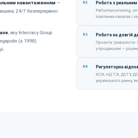
еальним навантаженням
—
02
Робота з реальним
Performance tuning, о
акшені, 24/7 безперервної
повільних каналах і з
Base
, яку Intecracy Group
03
Робота на довгій д
gapolis (з 1998).
Проєкти тривалістю 1
у продакшені — рішен
ї.
04
Регуляторна відпо
КСЗІ, НД ТЗІ, ДСТУ, Д
українського ринку, я