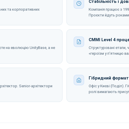
Стабільність і до
вних та корпоративних
Компанія працює з 1995
Проєкти йдуть роками,
CMMI Level 4 проц
е на еволюцію UnityBase, а не
Структуровані етапи, ч
«героїзм у п'ятницю вв
Гібридний формат
рхітектор. Senior-архітектори
Офіс у Києві (Поділ). 
ролі вимагають присут