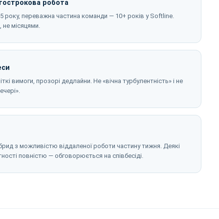
вгострокова робота
 року, переважна частина команди — 10+ років у Softline.
 не місяцями.
еси
іткі вимоги, прозорі дедлайни. Не «вічна турбулентність» і не
ечері».
Гібрид з можливістю віддаленої роботи частину тижня. Деякі
ності повністю — обговорюється на співбесіді.