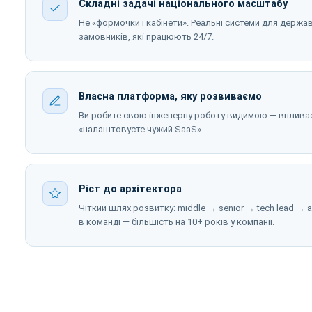
Складні задачі національного масштабу
Не «формочки і кабінети». Реальні системи для держа
замовників, які працюють 24/7.
Власна платформа, яку розвиваємо
Ви робите свою інженерну роботу видимою — впливаєт
«налаштовуєте чужий SaaS».
Ріст до архітектора
Чіткий шлях розвитку: middle → senior → tech lead → а
в команді — більшість на 10+ років у компанії.