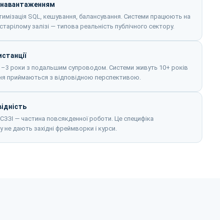
 навантаженням
птимізація SQL, кешування, балансування. Системи працюють на
астарілому залізі — типова реальність публічного сектору.
истанції
–3 роки з подальшим супроводом. Системи живуть 10+ років
ня приймаються з відповідною перспективою.
відність
ССЗЗІ — частина повсякденної роботи. Це специфіка
ку не дають західні фреймворки і курси.