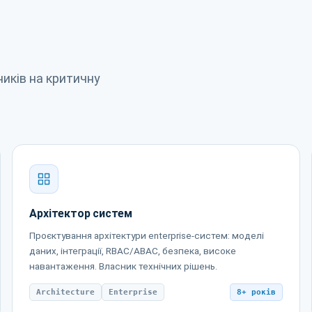
бників на критичну
Архітектор систем
Проєктування архітектури enterprise-систем: моделі
даних, інтеграції, RBAC/ABAC, безпека, високе
навантаження. Власник технічних рішень.
Architecture
Enterprise
8+ років