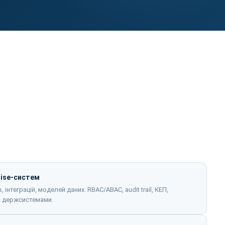
rise-систем
інтеграцій, моделей даних. RBAC/ABAC, audit trail, КЕП,
ми держсистемами.