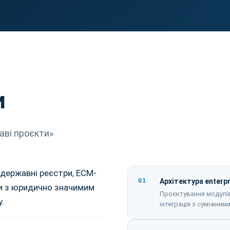
и
аві проєкти»
: державні реєстри, ECM-
01
Архітектура enterp
ти з юридично значимим
Проєктування модулів, 
.
інтеграція з суміжни