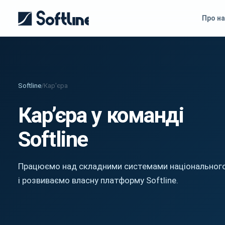
Про на
Softline
/
Кар'єра
Кар’єра у команді
Softline
Працюємо над складними системами національног
і розвиваємо власну платформу Softline.