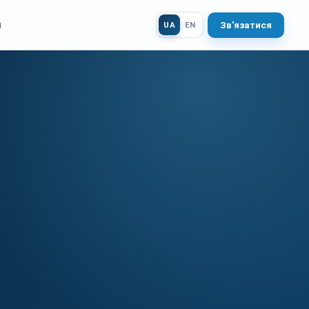
и
Зв'язатися
UA
EN