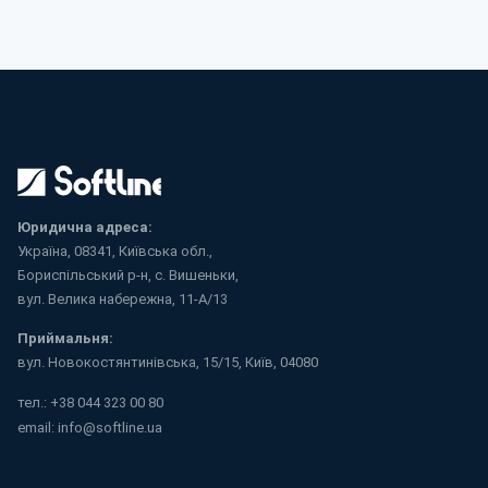
Юридична адреса:
Україна, 08341, Київська обл.,
Бориспільський р-н, с. Вишеньки,
вул. Велика набережна, 11-А/13
Приймальня:
вул. Новокостянтинівська, 15/15, Київ, 04080
тел.:
+38 044 323 00 80
email:
info@softline.ua