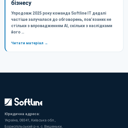
бізнесу
Упродовж 2025 року команда Softline IT дедалі
частіше залучалася до обговорень, пов’язаних не
стільки з впровадженням AI, скільки з наслідками
його …
Читати матеріал →
Юридична адреса:
Україна, 08341, Київська обл.,
Бориспільський р-н, с. Вишеньки,