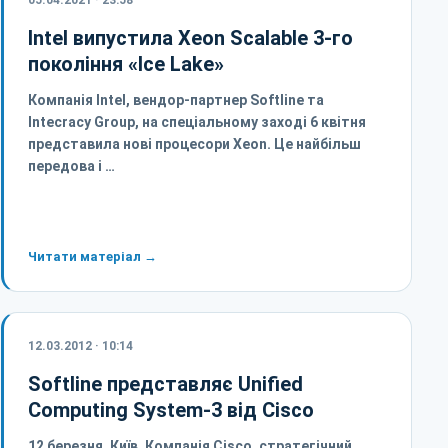
05.04.2021 · 23:58
Intel випустила Xeon Scalable 3-го
покоління «Ice Lake»
Компанія Intel, вендор-партнер Softline та
Intecracy Group, на спеціальному заході 6 квітня
представила нові процесори Xeon. Це найбільш
передова і …
Читати матеріал →
12.03.2012 · 10:14
Softline представляє Unified
Computing System-3 від Cisco
12 березня, Київ. Компанія Cisco, стратегічний