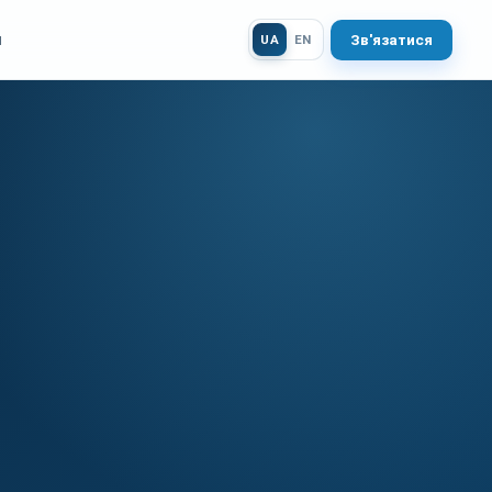
и
Зв'язатися
UA
EN