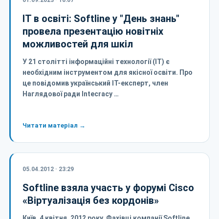
01.09.2023 · 10:07
ІТ в освіті: Softline у "День знань"
провела презентацію новітніх
можливостей для шкіл
У 21 столітті інформаційні технології (ІТ) є
необхідним інструментом для якісної освіти. Про
це повідомив український ІТ-експерт, член
Наглядової ради Intecracy …
Читати матеріал →
05.04.2012 · 23:29
Softline взяла участь у форумі Cisco
«Віртуалізація без кордонів»
Київ, 4 квітня, 2012 року. Фахівці компанії Softline