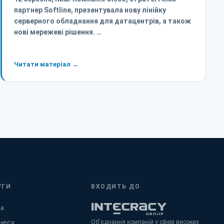
партнер Softline, презентувала нову лінійку
серверного обладнання для датацентрів, а також
нові мережеві рішення. …
Читати матеріал →
УГИ
ВХОДИТЬ ДО
ка
несу
Об'єднання компаній у сфері високих