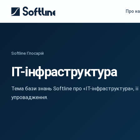
Про на
Softline
/
Глосарій
IT-інфраструктура
Тема бази знань Softline про «IT-інфраструктура», ї
упровадження.