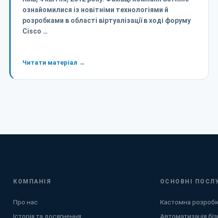
ознайомилися із новітніми технологіями й
розробками в області віртуалізації в ході форуму
Cisco …
Читати матеріал →
КОМПАНІЯ
ОСНОВНІ ПОСЛ
Про нас
Кастомна розроб
Історія та досягнення
Автоматизація біз